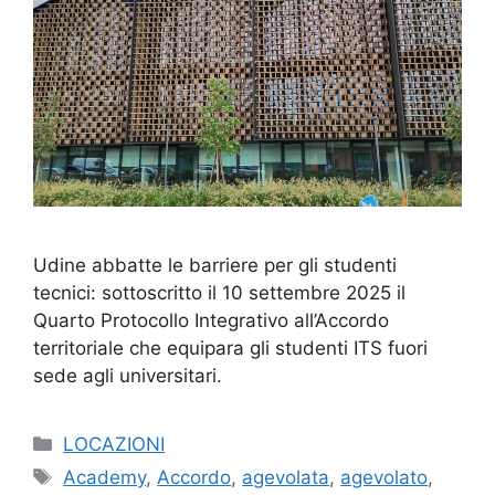
Udine abbatte le barriere per gli studenti
tecnici: sottoscritto il 10 settembre 2025 il
Quarto Protocollo Integrativo all’Accordo
territoriale che equipara gli studenti ITS fuori
sede agli universitari.
Categorie
LOCAZIONI
Tag
Academy
,
Accordo
,
agevolata
,
agevolato
,