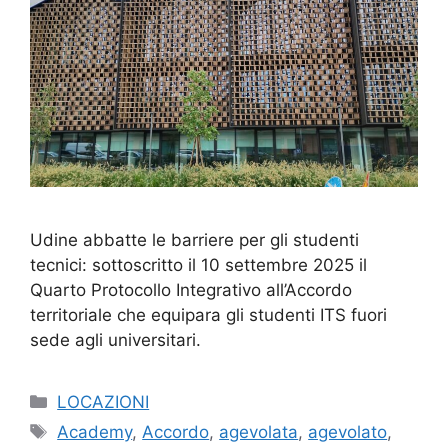
Udine abbatte le barriere per gli studenti
tecnici: sottoscritto il 10 settembre 2025 il
Quarto Protocollo Integrativo all’Accordo
territoriale che equipara gli studenti ITS fuori
sede agli universitari.
Categorie
LOCAZIONI
Tag
Academy
,
Accordo
,
agevolata
,
agevolato
,