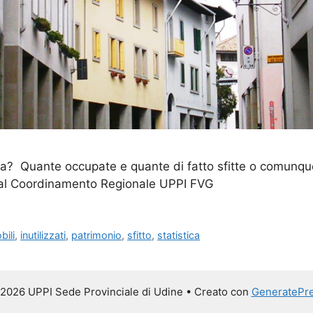
ulia? Quante occupate e quante di fatto sfitte o comunq
 dal Coordinamento Regionale UPPI FVG
bili
,
inutilizzati
,
patrimonio
,
sfitto
,
statistica
2026 UPPI Sede Provinciale di Udine
• Creato con
GeneratePr